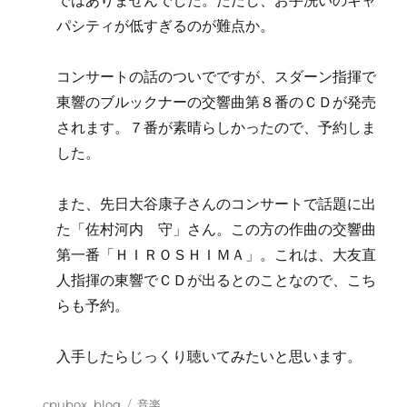
ではありませんでした。ただし、お手洗いのキャ
パシティが低すぎるのが難点か。
コンサートの話のついでですが、スダーン指揮で
東響のブルックナーの交響曲第８番のＣＤが発売
されます。７番が素晴らしかったので、予約しま
した。
また、先日大谷康子さんのコンサートで話題に出
た「佐村河内 守」さん。この方の作曲の交響曲
第一番「ＨＩＲＯＳＨＩＭＡ」。これは、大友直
人指揮の東響でＣＤが出るとのことなので、こち
らも予約。
入手したらじっくり聴いてみたいと思います。
投
カ
cpubox_blog
音楽