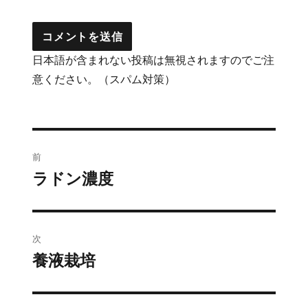
日本語が含まれない投稿は無視されますのでご注
意ください。（スパム対策）
投
前
稿
ラドン濃度
前
の
ナ
投
ビ
稿:
次
ゲ
養液栽培
次
の
ー
投