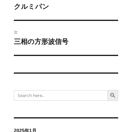
稿
クルミパン
前
の
ナ
投
ビ
稿:
次
ゲ
三相の方形波信号
次
の
ー
投
シ
稿:
ョ
ン
SEARCH BUTTON
Search
for:
2025年1月